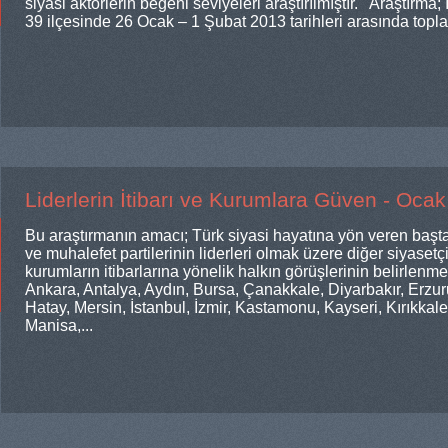
siyasi aktörlerin beğeni seviyeleri araştırılmıştır. Araştırm
39 ilçesinde 26 Ocak – 1 Şubat 2013 tarihleri arasında toplam
Liderlerin İtibarı ve Kurumlara Güven - Oca
Bu araştırmanın amacı; Türk siyasi hayatına yön veren ba
ve muhalefet partilerinin liderleri olmak üzere diğer siyasetç
kurumların itibarlarına yönelik halkın görüşlerinin belirlenme
Ankara, Antalya, Aydın, Bursa, Çanakkale, Diyarbakır, Erzur
Hatay, Mersin, İstanbul, İzmir, Kastamonu, Kayseri, Kırıkkal
Manisa,...