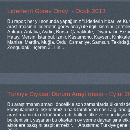
Liderlerin Görev Onayı - Ocak 2013
Bu rapor; her yıl sonunda yaptığımız “Liderlerin İtibarı ve 
araştırmasının liderlerin görev onayı ile ilgili kısmını içerme
Ankara, Antalya, Aydın, Bursa, Çanakkale, Diyarbakır, Erzu
Hatay, Mersin, İstanbul, İzmir, Kastamonu, Kayseri, Kırıkkal
Manisa, Mardin, Muğla, Ordu, Osmaniye, Samsun, Tekirdağ,
Zonguldak’ı içeren 31 ilin...
Türkiye Siyasal Durum Araştırması - Eylül 2
Bu araştırmanın amacı; öncelikle son zamanlarda ülkemizde
komşularımızla ilişkilerimizin halk tarafından nasıl algılandığ
araştırmamızda ölçtüğümüz gibi halkın, ülke ve kendi kişise
beklentisini, yaşanan bu olayların oy verme davranışına etkis
aktörlere bakışını tespit etmektir. Araştırma; Türkiye genel