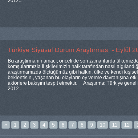
2012...
Türkiye Siyasal Durum Araştırması - Eylül 2
Bu araştırmanın amacı; öncelikle son zamanlarda ülkemizde
komşularımızla ilişkilerimizin halk tarafından nasıl algılandığ
araştırmamızda ölçtüğümüz gibi halkın, ülke ve kendi kişise
beklentisini, yaşanan bu olayların oy verme davranışına etkis
aktörlere bakışını tespit etmektir. Araştırma; Türkiye genel
2012...
«
1
2
3
4
5
6
7
8
9
10
11
12