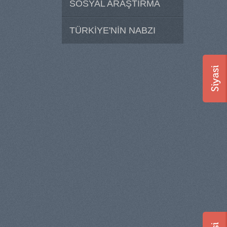
SOSYAL ARAŞTIRMA
TÜRKİYE'NİN NABZI