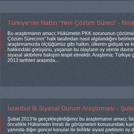
Türkiye’nin Nabzı 'Yeni Çözüm Süreci' - Nis
Bu araştırmanın amacı; Hükümetin PKK sorununun çözümüne
Çözüm Sürecinin” halk tarafından nasıl algılandığını belirlem
araştırmamızda ölçtüğümüz gibi halkın, ülkenin gidişatı ve k
hakkındaki görüşünü, yaşanan bu olayların oy verme davranış
siyasal aktörlere bakışını tespit etmektir. Araştırma; Türkiye
2013 tarihleri arasında...
İstanbul İli Siyasal Durum Araştırması - Şub
Şubat 2013’te gerçekleştirdiğimiz bu araştırmanın amacı; İs
öncelikle Hükümetin İmralı ile görüşmeleri konusundaki kana
yanında diğer güncel konular ile birlikte siyasi partilerin oy