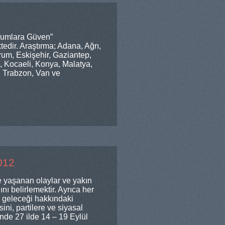
Kurumlara Güven”
ktedir. Araştırma; Adana, Ağrı,
rum, Eskişehir, Gaziantep,
e, Kocaeli, Konya, Malatya,
 Trabzon, Van ve
012
 yaşanan olaylar ve yakın
ını belirlemektir. Ayrıca her
l geleceği hakkındaki
ini, partilere ve siyasal
inde 27 ilde 14 – 19 Eylül