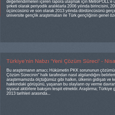
değerlendirmeleri içeren rapora ulaşmak için MetroPOLL'e 
şirketi olarak periyodik aralıklarla 2006 yılında birincisini, 2
üçüncüsünü ve son olarak 2013 yılında dördüncüsünü gerçek
üniversite gençlik araştırmaları ile Türk gençliğinin genel özel
Türkiye’nin Nabzı 'Yeni Çözüm Süreci' - Nis
Bu araştırmanın amacı; Hükümetin PKK sorununun çözümüne
Çözüm Sürecinin” halk tarafından nasıl algılandığını belirlem
araştırmamızda ölçtüğümüz gibi halkın, ülkenin gidişatı ve k
hakkındaki görüşünü, yaşanan bu olayların oy verme davranış
siyasal aktörlere bakışını tespit etmektir. Araştırma; Türkiye
2013 tarihleri arasında...