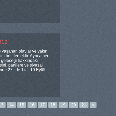
012
 yaşanan olaylar ve yakın
ını belirlemektir. Ayrıca her
l geleceği hakkındaki
ini, partilere ve siyasal
inde 27 ilde 14 – 19 Eylül
13
14
15
16
17
18
19
20
21
»