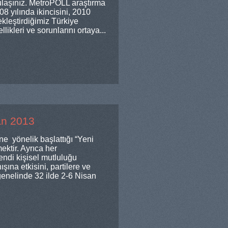
ulaşınız. MetroPOLL araştırma
008 yılında ikincisini, 2010
leştirdiğimiz Türkiye
likleri ve sorunlarını ortaya...
an 2013
 yönelik başlattığı “Yeni
ektir. Ayrıca her
endi kişisel mutluluğu
ına etkisini, partilere ve
 genelinde 32 ilde 2-6 Nisan