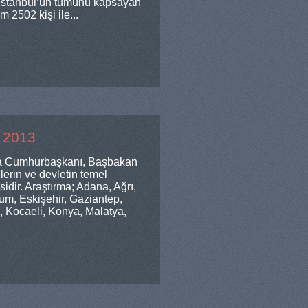
a; İstanbul’un tümünü kapsayan
 2502 kişi ile...
k 2013
şta Cumhurbaşkanı, Başbakan
ilerin ve devletin temel
sidir. Araştırma; Adana, Ağrı,
um, Eskişehir, Gaziantep,
e, Kocaeli, Konya, Malatya,