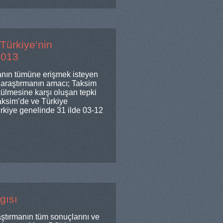
eTürkiye’nin
2013
anın tümüne erişmek isteyen
u araştırmanın amacı; Taksim
külmesine karşı oluşan tepki
aksim’de ve Türkiye
ürkiye genelinde 31 ilde 03-12
gısı
ştırmanın tüm sonuçlarını ve