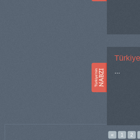
Türkiye
...
«
1
2