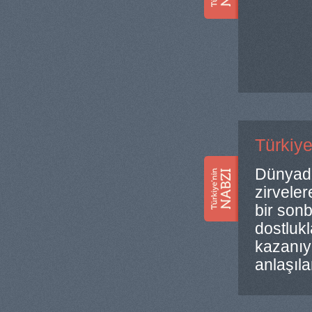
Türkiye
Dünyada
zirveler
bir sonb
dostluk
kazanıy
anlaşıla