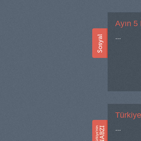
Ayın 5
...
Türkiy
...