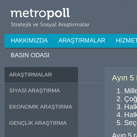
HAKKIMIZDA
ARAŞTIRMALAR
HİZME
BASIN ODASI
ARAŞTIRMALAR
Ayın 5
Mill
SİYASİ ARAŞTIRMA
Çoğu
Halk
EKONOMİK ARAŞTIRMA
Halk
Seçm
GENÇLİK ARAŞTIRMA
Ayın 5 r