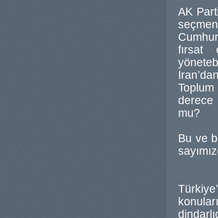
AK Parti
seçmen 
Cumhurb
fırsat
yöneteb
Iran’da
Toplum 
derece 
mu?
Bu ve be
sayımız
Türkiye’
konular
dindarlı