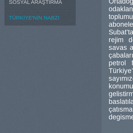
Ortadog
SOSYAL ARAŞTIRMA
odakla
toplum
TÜRKİYE'NİN NABZI
abonel
Subat’t
rejim d
savas a
çabalar
petrol 
Türkiy
sayımız
konum
gelisti
baslatı
çatısmad
degisme