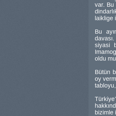
var. Bu 
dindarl
laiklige
Bu ayı
davası.
siyasi 
Imamogl
oldu mu
Bütün b
oy verme
tabloyu,
Türkiye
hakkınd
bizimle 