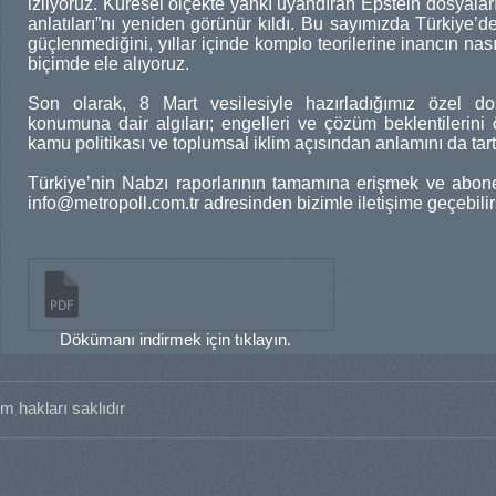
izliyoruz. Küresel ölçekte yankı uyandıran Epstein dosyaları
anlatıları”nı yeniden görünür kıldı. Bu sayımızda Türkiye’d
güçlenmediğini, yıllar içinde komplo teorilerine inancın nasıl
biçimde ele alıyoruz.
Son olarak, 8 Mart vesilesiyle hazırladığımız özel do
konumuna dair algıları; engelleri ve çözüm beklentilerini ö
kamu politikası ve toplumsal iklim açısından anlamını da tart
Türkiye’nin Nabzı raporlarının tamamına erişmek ve abone
info@metropoll.com.tr adresinden bizimle iletişime geçebilir
Dökümanı indirmek için tıklayın.
m hakları saklıdır