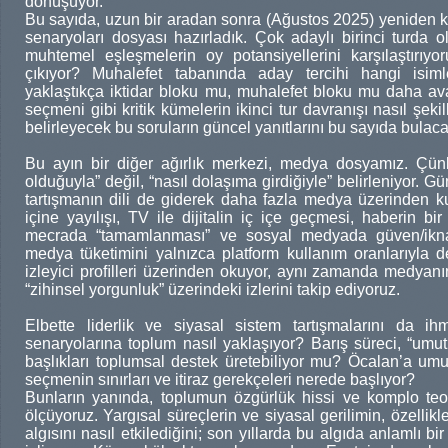
dönüşüyor.
Bu sayıda, uzun bir aradan sonra (Ağustos 2025) yeniden 
senaryoları dosyası hazırladık. Çok adaylı birinci turda o
muhtemel eşleşmelerin oy potansiyellerini karşılaştırıyo
çıkıyor? Muhalefet tabanında aday tercihi hangi isim
yaklaştıkça iktidar bloku mu, muhalefet bloku mu daha av
seçmeni gibi kritik kümelerin ikinci tur davranışı nasıl ş
belirleyecek bu soruların güncel yanıtlarını bu sayıda bulaca
Bu ayın bir diğer ağırlık merkezi, medya dosyamız. Çünk
olduğuyla” değil, “nasıl dolaşıma girdiğiyle” belirleniyor. Gü
tartışmanın dili de giderek daha fazla medya üzerinden k
içine yayılışı, TV ile dijitalin iç içe geçmesi, haberin b
mecrada “tamamlanması” ve sosyal medyada güven/ikn
medya tüketimini yalnızca platform kullanım oranlarıyla de
izleyici proﬁlleri üzerinden okuyor, aynı zamanda medyanı
“zihinsel yorgunluk” üzerindeki izlerini takip ediyoruz.
Elbette liderlik ve siyasal sistem tartışmalarını da ihm
senaryolarına toplum nasıl yaklaşıyor? Barış süreci, “umut
başlıkları toplumsal destek üretebiliyor mu? Öcalan’a umut
seçmenin sınırları ve itiraz gerekçeleri nerede başlıyor?
Bunların yanında, toplumun özgürlük hissi ve komplo teori
ölçüyoruz. Yargısal süreçlerin ve siyasal gerilimin, özellik
algısını nasıl etkilediğini; son yıllarda bu algıda anlamlı b