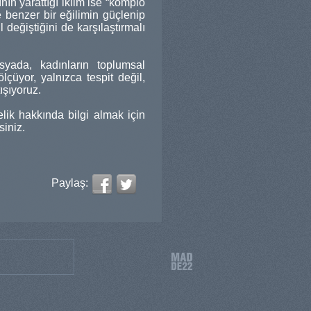
nın yarattığı iklim ise “komplo
e benzer bir eğilimin güçlenip
 değiştiğini de karşılaştırmalı
syada, kadınların toplumsal
lçüyor, yalnızca tespit değil,
ışıyoruz.
lik hakkında bilgi almak için
siniz.
Paylaş: