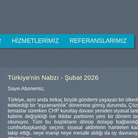
R
HİZMETLERİMİZ
REFERANSLARIMIZ
Türkiye'nin Nabzı - Şubat 2026
Sayın Abonemiz,
Türkiye, aynı anda birkaç büyük gündemi yaşayan bir ülkede
tetiklediği bir “eşzamanlılık” dönemine girmiş durumda. Çözü
temaslar sürerken CHP kurultay davası yeniden siyasal tart
kabine değişikliği ise iktidar partisinin yeni bir dönem ta
okunuyor. Tüm bu başlıkların dönüp dolaşıp bağlandığ
cumhurbaşkanlığı seçimi: siyasal aktörlerin hamleleri k
takip ettiği, neye inanıp neye mesafe aldığı da oy davranışı