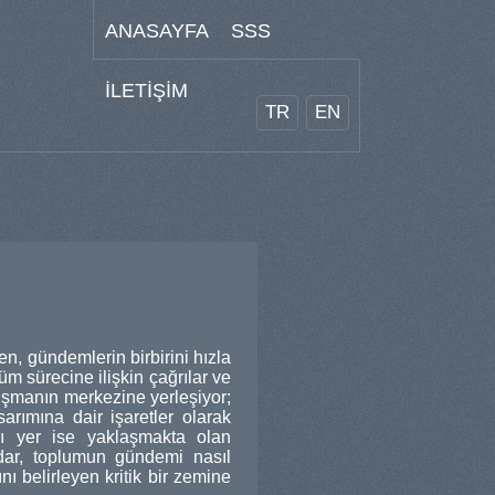
ANASAYFA
SSS
İLETİŞİM
TR
EN
n, gündemlerin birbirini hızla
m sürecine ilişkin çağrılar ve
ışmanın merkezine yerleşiyor;
sarımına dair işaretler olarak
ı yer ise yaklaşmakta olan
adar, toplumun gündemi nasıl
nı belirleyen kritik bir zemine