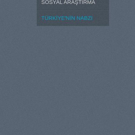
SOSYAL ARAŞTIRMA
TÜRKİYE'NİN NABZI