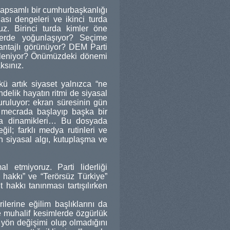
kapsamlı bir cumhurbaşkanlığı
lası dengeleri ve ikinci turda
ruz. Birinci turda kimler öne
lerde yoğunlaşıyor? Seçime
antajlı görünüyor? DEM Parti
ekilleniyor? Önümüzdeki dönemi
ksınız.
ü artık siyaset yalnızca “ne
ndelik hayatın ritmi de siyasal
uruluyor: ekran süresinin gün
ir mecrada başlayıp başka bir
a dinamikleri… Bu dosyada
ğil; farklı medya rutinleri ve
n siyasal algı, kutuplaşma ve
al etmiyoruz. Parti liderliği
 hakkı” ve “Terörsüz Türkiye”
 hakkı tanınması tartışılırken
lerine eğilim başlıklarını da
le muhalif kesimlerde özgürlük
ir yön değişimi olup olmadığını