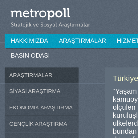
HAKKIMIZDA
ARAŞTIRMALAR
HİZME
BASIN ODASI
ARAŞTIRMALAR
Türkiy
“Yaşam 
SİYASİ ARAŞTIRMA
kamuoyu
ölçülen 
EKONOMİK ARAŞTIRMA
kuruluş
ülkeler
GENÇLİK ARAŞTIRMA
bundan 