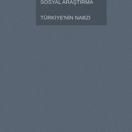
SOSYAL ARAŞTIRMA
TÜRKİYE'NİN NABZI