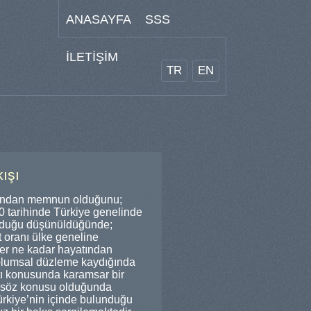
ANASAYFA
SSS
İLETİŞİM
TR
EN
ışı
yatından memnun olduğunu;
0 tarihinde Türkiye genelinde
olduğu düşünüldüğünde;
 oranı ülke geneline
her ne kadar hayatından
oplumsal düzleme kaydığında
tı konusunda karamsar bir
tı söz konusu olduğunda
ürkiye’nin içinde bulunduğu