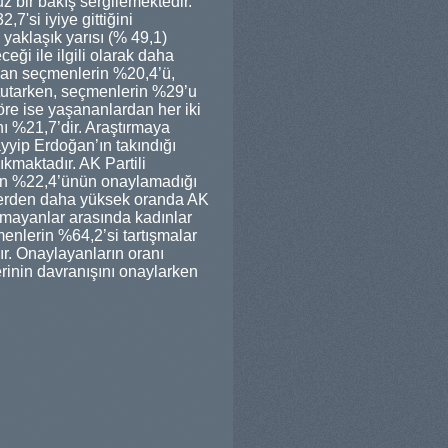
bir bakış sergilemektedir.
7'si iyiye gittiğini
 yaklaşık yarısı (% 49,1)
ği ile ilgili olarak daha
ılan seçmenlerin %20,4’ü,
 tutarken, seçmenlerin %29’u
re ise yaşananlardan her iki
ı %21,7’dir. Araştırmaya
ayyip Erdoğan’ın takındığı
ıkmaktadır. AK Partili
rken %22,4’ünün onaylamadığı
lerden daha yüksek oranda AK
lamayanlar arasında kadınlar
menlerin %64,2’si tartışmalar
ır. Onaylayanların oranı
rinin davranışını onaylarken