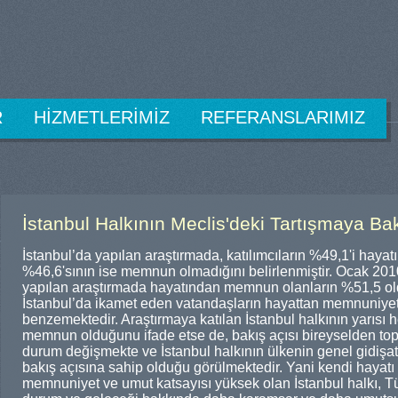
R
HİZMETLERİMİZ
REFERANSLARIMIZ
İstanbul Halkının Meclis'deki Tartışmaya Bak
İstanbul’da yapılan araştırmada, katılımcıların %49,1'i ha
%46,6'sının ise memnun olmadığını belirlenmiştir. Ocak 201
yapılan araştırmada hayatından memnun olanların %51,5 
İstanbul’da ikamet eden vatandaşların hayattan memnuniyet
benzemektedir. Araştırmaya katılan İstanbul halkının yarısı 
memnun olduğunu ifade etse de, bakış açısı bireyselden t
durum değişmekte ve İstanbul halkının ülkenin genel gidişa
bakış açısına sahip olduğu görülmektedir. Yani kendi haya
memnuniyet ve umut katsayısı yüksek olan İstanbul halkı, T