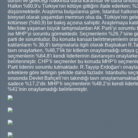
durum ve geleceği hakkında daha karamsar ve daha umutsuz 
Halkın %60,9'u Türkiye'nin kötüye gittiğini ifade ederken; %32,
düşünmektedir. Araştırma bulgularına göre, İstanbul halkının
bireysel olarak yaşamdan memnun olsa da, Türkiye'nin gelece
kötümser (%60,9) bir bakış açısına sahiptir. Araştırmaya kat
Mecliste yaşanan büyük tartışmalardan AK Parti’yi sorumlu
ise MHP’yi sorumlu görmektedir. Seçmenlerin %26,7’sine gö
parti de sorumludur. Bu konuda kanaat belirtmeyenlerin oran
katılanların % 36,8’i tartışmalarla ilgili olarak Başbakan R.T
tavrı onaylarken, %48,7’lik bir kitlenin onaylamadığı ortaya ç
seçmenlerin %64,8’i kendi liderlerinin davranışını onayla
belirlenmiştir. CHP’li seçmenler bu konuda MHP’li seçmen
Parti liderini sorumlu tutmaktadır. R.Tayyip Erdoğan’ı onay
erkeklere göre belirgin şekilde daha fazladır. İstanbullu seç
sırasında Devlet Bahçeli’nin takındığı tavrı onaylamamaktad
sadece %17,2’dir. MHP’li seçmenlerin %48.2’si kendi liderle
%41’inin onaylamadığı belirlenmiştir.